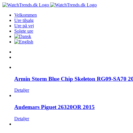
Skip
to
Velkommen
content
Ure tilsalg
Ure på vej
Solgte ure
Armin Storm Blue Chip Skeleton RG09-SA70 2
Detaljer
Audemars Piguet 26320OR 2015
Detaljer