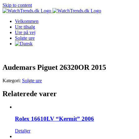
Skip to content
Velkommen
Ure tilsalg
Ure på vej
Solgte ure
Audemars Piguet 26320OR 2015
Kategori:
Solgte ure
Relaterede varer
Rolex 16610LV “Kermit” 2006
Detaljer