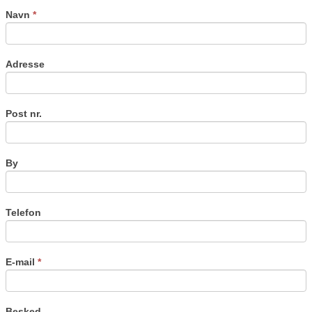
field
Navn
*
blank.
Adresse
Post nr.
By
Telefon
E-mail
*
Besked