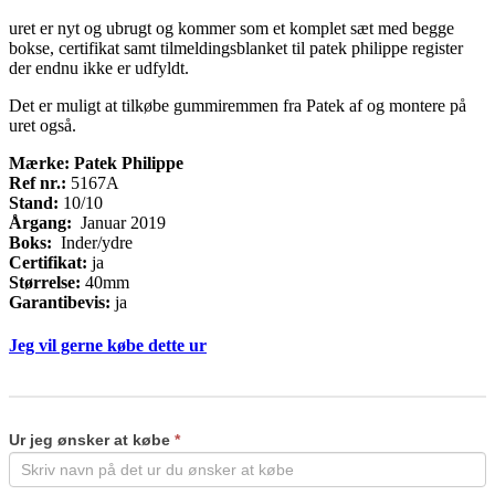
uret er nyt og ubrugt og kommer som et komplet sæt med begge
bokse, certifikat samt tilmeldingsblanket til patek philippe register
der endnu ikke er udfyldt.
Det er muligt at tilkøbe gummiremmen fra Patek af og montere på
uret også.
Mærke: Patek Philippe
Ref nr.:
5167A
Stand:
10/10
Årgang:
Januar 2019
Boks:
Inder/ydre
Certifikat:
ja
Størrelse:
40mm
Garantibevis:
ja
Jeg vil gerne købe dette ur
Køb
If
ur
you
are
Ur jeg ønsker at købe
*
human,
leave
this