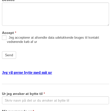
Accept
*
Jeg accepterer at afsendte data udelukkende bruges til kontakt
vedrørende køb af ur
Send
Jeg vil gerne bytte med mit ur
Byt
If
ur
you
are
Ur jeg ønsker at bytte til
*
human,
leave
this
field