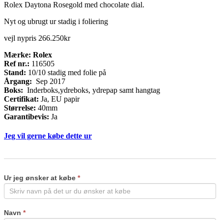
Rolex Daytona Rosegold med chocolate dial.
Nyt og ubrugt ur stadig i foliering
vejl nypris 266.250kr
Mærke: Rolex
Ref nr.:
116505
Stand:
10/10 stadig med folie på
Årgang:
Sep 2017
Boks:
Inderboks,ydreboks, ydrepap samt hangtag
Certifikat:
Ja, EU papir
Størrelse:
40mm
Garantibevis:
Ja
Jeg vil gerne købe dette ur
Køb
If
ur
you
are
Ur jeg ønsker at købe
*
human,
leave
this
field
Navn
*
blank.