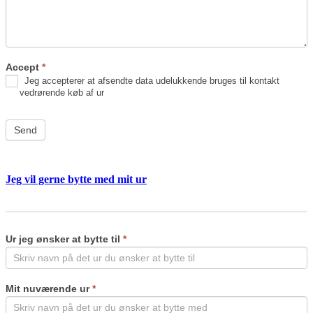
Accept
*
Jeg accepterer at afsendte data udelukkende bruges til kontakt
vedrørende køb af ur
Send
Jeg vil gerne bytte med mit ur
Byt
If
ur
you
are
Ur jeg ønsker at bytte til
*
human,
leave
this
field
Mit nuværende ur
*
blank.