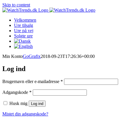
Skip to content
Velkommen
Ure tilsalg
Ure på vej
Solgte ure
Min Konto
GoGrafix
2018-09-23T17:26:36+00:00
Log ind
Brugernavn eller e-mailadresse
*
Adgangskode
*
Husk mig
Log ind
Mistet din adgangskode?