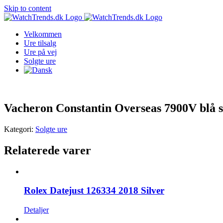
Skip to content
Velkommen
Ure tilsalg
Ure på vej
Solgte ure
Vacheron Constantin Overseas 7900V blå sk
Kategori:
Solgte ure
Relaterede varer
Rolex Datejust 126334 2018 Silver
Detaljer