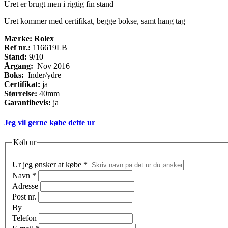
Uret er brugt men i rigtig fin stand
Uret kommer med certifikat, begge bokse, samt hang tag
Mærke: Rolex
Ref nr.:
116619LB
Stand:
9/10
Årgang:
Nov 2016
Boks:
Inder/ydre
Certifikat:
ja
Størrelse:
40mm
Garantibevis:
ja
Jeg vil gerne købe dette ur
Køb ur
Ur jeg ønsker at købe
*
Navn
*
Adresse
Post nr.
By
Telefon