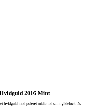
Hvidguld 2016 Mint
t hvidguld med poleret midterled samt glidelock lås