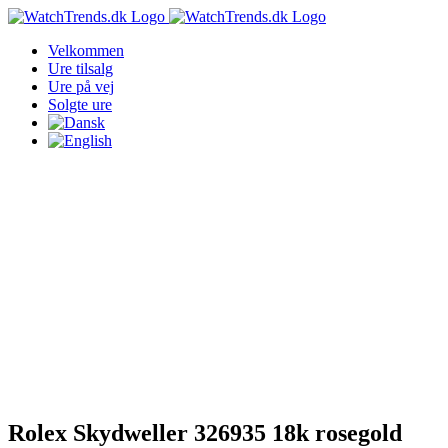
Skip
to
Velkommen
content
Ure tilsalg
Ure på vej
Solgte ure
Rolex Skydweller 326935 18k rosegold