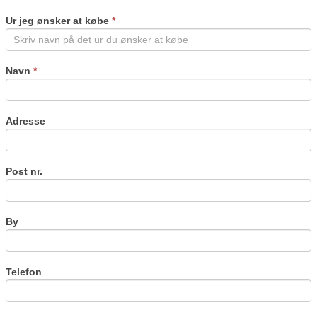
you
are
Ur jeg ønsker at købe
*
human,
leave
this
field
Navn
*
blank.
Adresse
Post nr.
By
Telefon