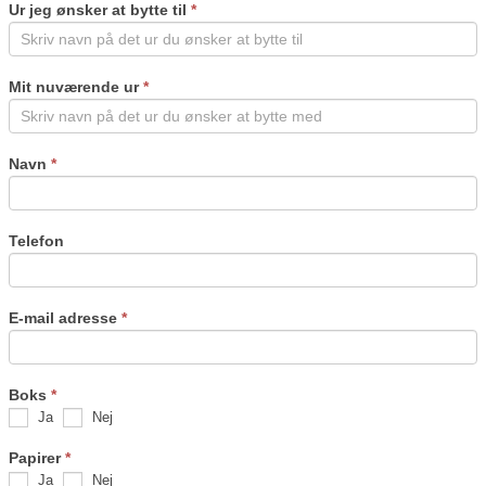
Ur jeg ønsker at bytte til
*
human,
leave
this
field
Mit nuværende ur
*
blank.
Navn
*
Telefon
E-mail adresse
*
Boks
*
Ja
Nej
Papirer
*
Ja
Nej