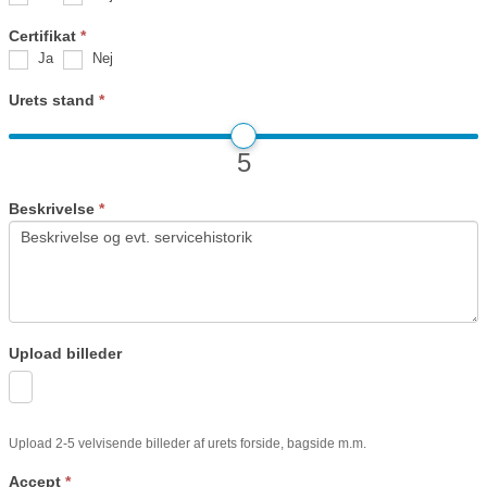
Certifikat
*
Ja
Nej
Urets stand
*
5
Beskrivelse
*
Upload billeder
Upload 2-5 velvisende billeder af urets forside, bagside m.m.
Accept
*