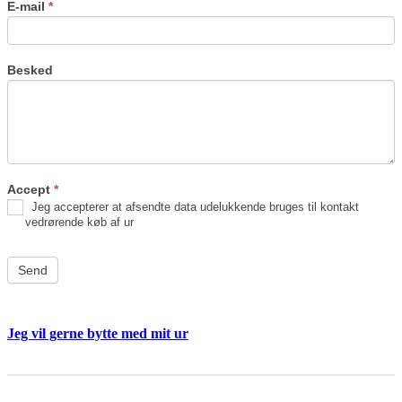
E-mail
*
Besked
Accept
*
Jeg accepterer at afsendte data udelukkende bruges til kontakt
vedrørende køb af ur
Send
Jeg vil gerne bytte med mit ur
Byt
If
ur
you
are