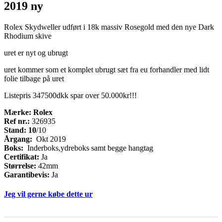
2019 ny
Rolex Skydweller udført i 18k massiv Rosegold med den nye Dark
Rhodium skive
uret er nyt og ubrugt
uret kommer som et komplet ubrugt sæt fra eu forhandler med lidt
folie tilbage på uret
Listepris 347500dkk spar over 50.000kr!!!
Mærke: Rolex
Ref nr.:
326935
Stand: 10
/10
Årgang:
Okt 2019
Boks:
Inderboks,ydreboks samt begge hangtag
Certifikat:
Ja
Størrelse:
42mm
Garantibevis:
Ja
Jeg vil gerne købe dette ur
Køb
If
ur