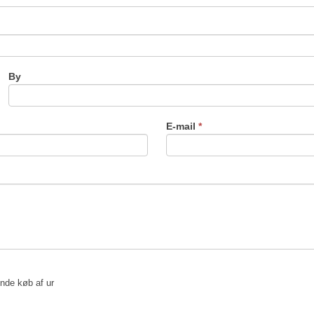
By
E-mail
*
nde køb af ur