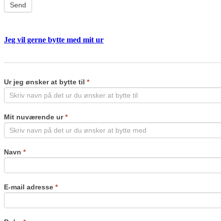
Send
Jeg vil gerne bytte med mit ur
Byt
If
ur
you
are
Ur jeg ønsker at bytte til
*
human,
leave
this
field
Mit nuværende ur
*
blank.
Navn
*
E-mail adresse
*