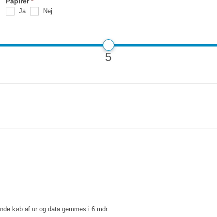
Papirer
*
Ja
Nej
5
ende køb af ur og data gemmes i 6 mdr.