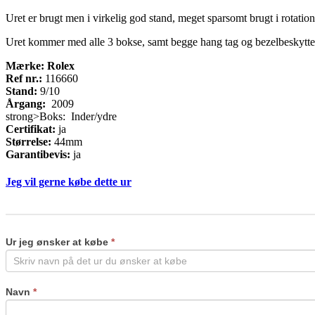
Uret er brugt men i virkelig god stand, meget sparsomt brugt i rotatio
Uret kommer med alle 3 bokse, samt begge hang tag og bezelbeskytte
Mærke: Rolex
Ref nr.:
116660
Stand:
9/10
Årgang:
2009
strong>Boks: Inder/ydre
Certifikat:
ja
Størrelse:
44mm
Garantibevis:
ja
Jeg vil gerne købe dette ur
Køb
If
ur
you
are
Ur jeg ønsker at købe
*
human,
leave
this
field
Navn
*
blank.