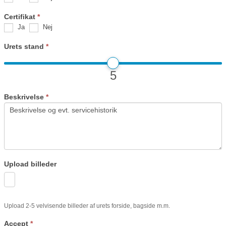
Certifikat
*
Ja
Nej
Urets stand
*
5
Beskrivelse
*
Upload billeder
Upload 2-5 velvisende billeder af urets forside, bagside m.m.
Accept
*