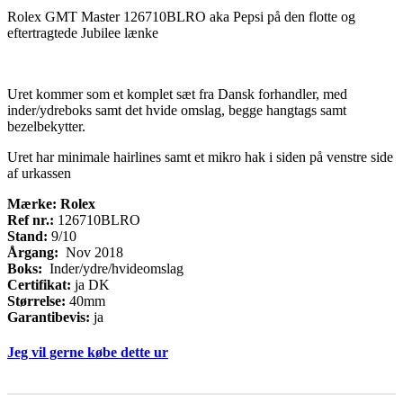
Rolex GMT Master 126710BLRO aka Pepsi på den flotte og
eftertragtede Jubilee lænke
Uret kommer som et komplet sæt fra Dansk forhandler, med
inder/ydreboks samt det hvide omslag, begge hangtags samt
bezelbekytter.
Uret har minimale hairlines samt et mikro hak i siden på venstre side
af urkassen
Mærke: Rolex
Ref nr.:
126710BLRO
Stand:
9/10
Årgang:
Nov 2018
Boks:
Inder/ydre/hvideomslag
Certifikat:
ja DK
Størrelse:
40mm
Garantibevis:
ja
Jeg vil gerne købe dette ur
Køb
If
ur