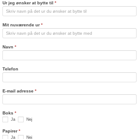
Ur jeg ønsker at bytte til
*
human,
leave
this
field
Mit nuværende ur
*
blank.
Navn
*
Telefon
E-mail adresse
*
Boks
*
Ja
Nej
Papirer
*
Ja
Nej