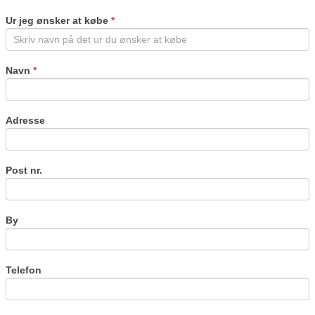
you
are
Ur jeg ønsker at købe
*
human,
leave
this
field
Navn
*
blank.
Adresse
Post nr.
By
Telefon