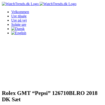
Skip
to
Velkommen
content
Ure tilsalg
Ure på vej
Solgte ure
Rolex GMT “Pepsi” 126710BLRO 2018
DK Sæt