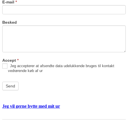
E-mail
*
Besked
Accept
*
Jeg accepterer at afsendte data udelukkende bruges til kontakt
vedrørende køb af ur
Send
Jeg vil gerne bytte med mit ur
Byt
If
ur
you
are