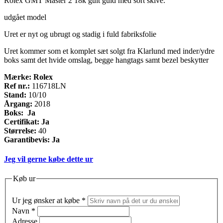
Rolex GMT Master 2 18k gult guld med sort skive.
udgået model
Uret er nyt og ubrugt og stadig i fuld fabriksfolie
Uret kommer som et komplet sæt solgt fra Klarlund med inder/ydre
boks samt det hvide omslag, begge hangtags samt bezel beskytter
Mærke: Rolex
Ref nr.:
116718LN
Stand:
10/10
Årgang:
2018
Boks: Ja
Certifikat: Ja
Størrelse:
40
Garantibevis: Ja
Jeg vil gerne købe dette ur
Køb ur
Ur jeg ønsker at købe
*
Navn
*
Adresse