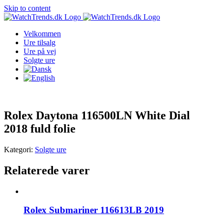
Skip to content
Velkommen
Ure tilsalg
Ure på vej
Solgte ure
Rolex Daytona 116500LN White Dial
2018 fuld folie
Kategori:
Solgte ure
Relaterede varer
Rolex Submariner 116613LB 2019