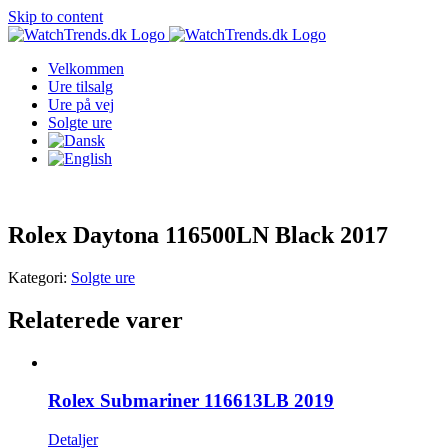
Skip to content
Velkommen
Ure tilsalg
Ure på vej
Solgte ure
Rolex Daytona 116500LN Black 2017
Kategori:
Solgte ure
Relaterede varer
Rolex Submariner 116613LB 2019
Detaljer