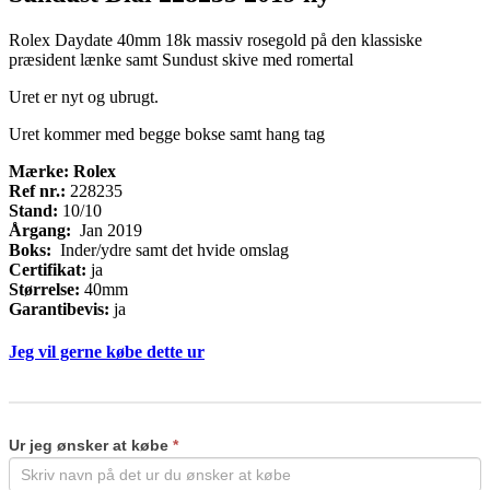
Rolex Daydate 40mm 18k massiv rosegold på den klassiske
præsident lænke samt Sundust skive med romertal
Uret er nyt og ubrugt.
Uret kommer med begge bokse samt hang tag
Mærke: Rolex
Ref nr.:
228235
Stand:
10/10
Årgang:
Jan 2019
Boks:
Inder/ydre samt det hvide omslag
Certifikat:
ja
Størrelse:
40mm
Garantibevis:
ja
Jeg vil gerne købe dette ur
Køb
If
ur
you
are
Ur jeg ønsker at købe
*
human,
leave