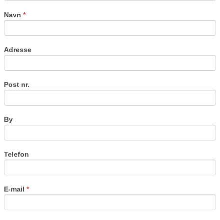
this
field
Navn
*
blank.
Adresse
Post nr.
By
Telefon
E-mail
*