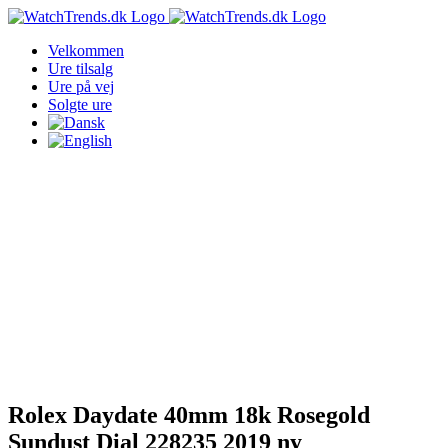
Skip
to
Velkommen
content
Ure tilsalg
Ure på vej
Solgte ure
Rolex Daydate 40mm 18k Rosegold
Sundust Dial 228235 2019 ny