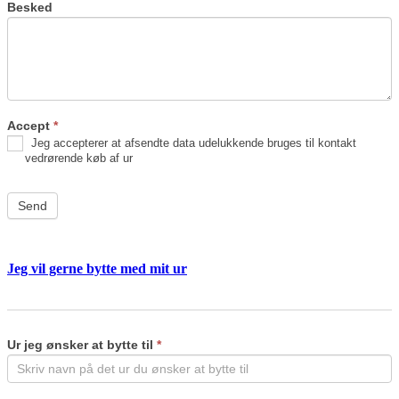
Besked
Accept
*
Jeg accepterer at afsendte data udelukkende bruges til kontakt
vedrørende køb af ur
Send
Jeg vil gerne bytte med mit ur
Byt
If
ur
you
are
Ur jeg ønsker at bytte til
*
human,
leave
this