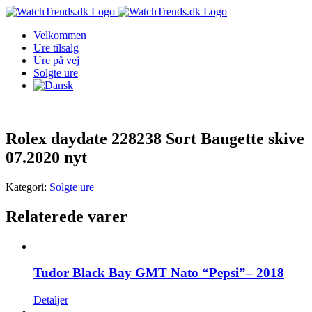
Skip
to
Velkommen
content
Ure tilsalg
Ure på vej
Solgte ure
Rolex daydate 228238 Sort Baugette skive
07.2020 nyt
Kategori:
Solgte ure
Relaterede varer
Tudor Black Bay GMT Nato “Pepsi”– 2018
Detaljer