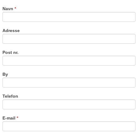
this
field
Navn
*
blank.
Adresse
Post nr.
By
Telefon
E-mail
*