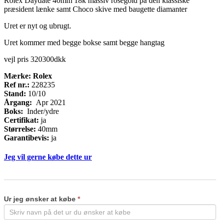
Rolex Daydate 40mm 18k massiv rosegold på den klassiske
præsident lænke samt Choco skive med baugette diamanter
Uret er nyt og ubrugt.
Uret kommer med begge bokse samt begge hangtag
vejl pris 320300dkk
Mærke: Rolex
Ref nr.:
228235
Stand:
10/10
Årgang:
Apr 2021
Boks:
Inder/ydre
Certifikat:
ja
Størrelse:
40mm
Garantibevis:
ja
Jeg vil gerne købe dette ur
Køb
If
ur
you
are
Ur jeg ønsker at købe
*
human,
leave