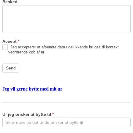
Besked
Accept
*
Jeg accepterer at afsendte data udelukkende bruges til kontakt
vedrørende køb af ur
Send
Jeg vil gerne bytte med mit ur
Byt
If
ur
you
are
Ur jeg ønsker at bytte til
*
human,
leave
this
field