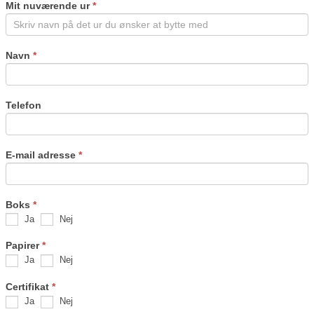
Mit nuværende ur
*
blank.
Navn
*
Telefon
E-mail adresse
*
Boks
*
Ja
Nej
Papirer
*
Ja
Nej
Certifikat
*
Ja
Nej