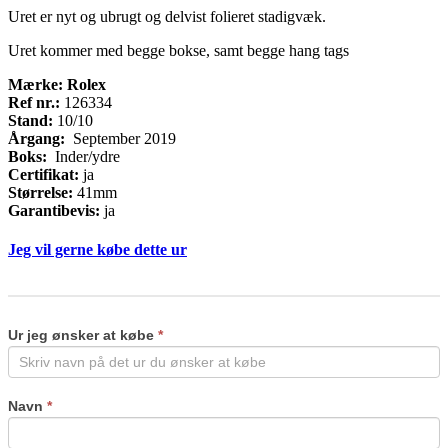
Uret er nyt og ubrugt og delvist folieret stadigvæk.
Uret kommer med begge bokse, samt begge hang tags
Mærke: Rolex
Ref nr.:
126334
Stand:
10/10
Årgang:
September 2019
Boks:
Inder/ydre
Certifikat:
ja
Størrelse:
41mm
Garantibevis:
ja
Jeg vil gerne købe dette ur
Køb
If
ur
you
are
Ur jeg ønsker at købe
*
human,
leave
this
field
Navn
*
blank.