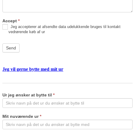
Accept
*
Jeg accepterer at afsendte data udelukkende bruges til kontakt
vedrørende køb af ur
Send
Jeg vil gerne bytte med mit ur
Byt
If
ur
you
are
Ur jeg ønsker at bytte til
*
human,
leave
this
field
Mit nuværende ur
*
blank.