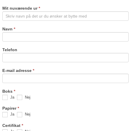
this
field
Mit nuværende ur
*
blank.
Navn
*
Telefon
E-mail adresse
*
Boks
*
Ja
Nej
Papirer
*
Ja
Nej
Certifikat
*