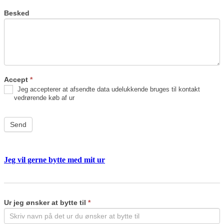
Besked
Accept
*
Jeg accepterer at afsendte data udelukkende bruges til kontakt
vedrørende køb af ur
Send
Jeg vil gerne bytte med mit ur
Byt
If
ur
you
are
Ur jeg ønsker at bytte til
*
human,
leave