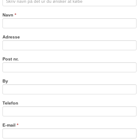
leave
this
field
Navn
*
blank.
Adresse
Post nr.
By
Telefon
E-mail
*