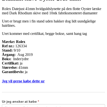
Rolex Datejust 41mm hvidguldslynette på den flotte Oyster lænke
med Dark Rhodium skive med 10stk fabriksmonteret diamanter
Uret er brugt men i fin stand uden hakker dog lidt uundgåelige
hairlines.
Uret kommer med certifikat, begge bokse, samt hang tag
Mærke: Rolex
Ref nr.:
126334
Stand:
9/10
Årgang:
Aug 2019
Boks:
Inder/ydre
Certifikat:
ja
Størrelse:
41mm
Garantibevis:
ja
Jeg vil gerne købe dette ur
Køb
If
ur
you
are
Ur jeg ønsker at købe
*
human,