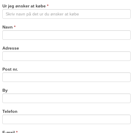
are
Ur jeg ønsker at købe
*
human,
leave
this
field
Navn
*
blank.
Adresse
Post nr.
By
Telefon
E-mail
*