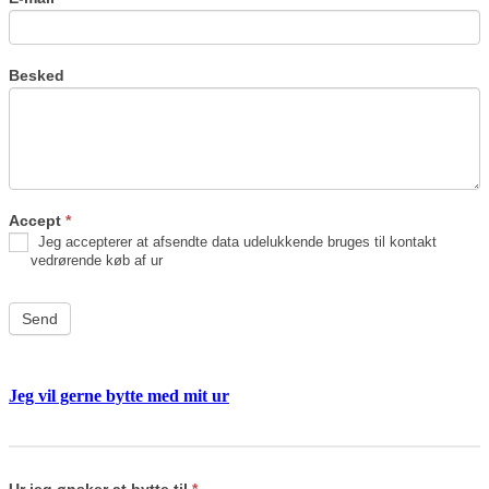
Besked
Accept
*
Jeg accepterer at afsendte data udelukkende bruges til kontakt
vedrørende køb af ur
Send
Jeg vil gerne bytte med mit ur
Byt
If
ur
you
are
Ur jeg ønsker at bytte til
*