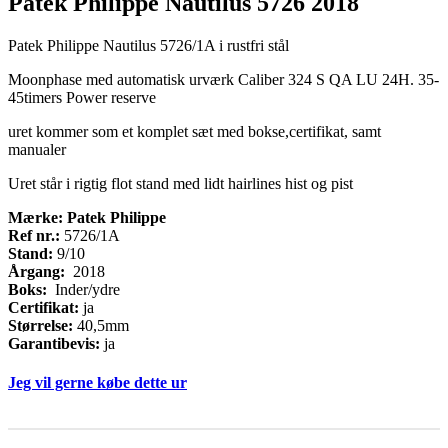
Patek Philippe Nautilus 5726 2018
Patek Philippe Nautilus 5726/1A i rustfri stål
Moonphase med automatisk urværk Caliber 324 S QA LU 24H. 35-
45timers Power reserve
uret kommer som et komplet sæt med bokse,certifikat, samt
manualer
Uret står i rigtig flot stand med lidt hairlines hist og pist
Mærke: Patek Philippe
Ref nr.:
5726/1A
Stand:
9/10
Årgang:
2018
Boks:
Inder/ydre
Certifikat:
ja
Størrelse:
40,5mm
Garantibevis:
ja
Jeg vil gerne købe dette ur
Køb
If
ur
you