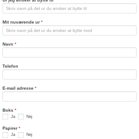
human,
leave
this
field
Mit nuværende ur
*
blank.
Navn
*
Telefon
E-mail adresse
*
Boks
*
Ja
Nej
Papirer
*
Ja
Nej