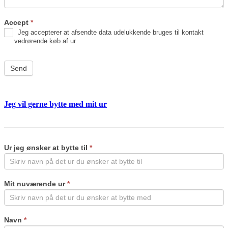
Accept
*
Jeg accepterer at afsendte data udelukkende bruges til kontakt
vedrørende køb af ur
Send
Jeg vil gerne bytte med mit ur
Byt
If
ur
you
are
Ur jeg ønsker at bytte til
*
human,
leave
this
field
Mit nuværende ur
*
blank.
Navn
*