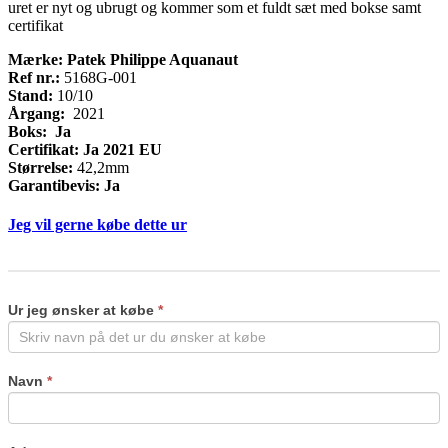
uret er nyt og ubrugt og kommer som et fuldt sæt med bokse samt
certifikat
Mærke: Patek Philippe Aquanaut
Ref nr.:
5168G-001
Stand:
10/10
Årgang:
2021
Boks: Ja
Certifikat: Ja 2021 EU
Størrelse:
42,2mm
Garantibevis: Ja
Jeg vil gerne købe dette ur
Køb
If
ur
you
are
Ur jeg ønsker at købe
*
human,
leave
this
field
Navn
*
blank.