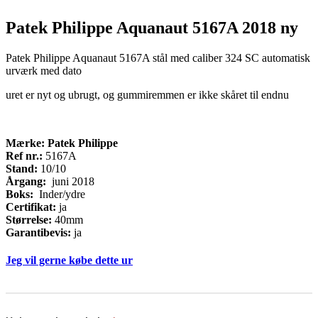
Patek Philippe Aquanaut 5167A 2018 ny
Patek Philippe Aquanaut 5167A stål med caliber 324 SC automatisk
urværk med dato
uret er nyt og ubrugt, og gummiremmen er ikke skåret til endnu
Mærke: Patek Philippe
Ref nr.:
5167A
Stand:
10/10
Årgang:
juni 2018
Boks:
Inder/ydre
Certifikat:
ja
Størrelse:
40mm
Garantibevis:
ja
Jeg vil gerne købe dette ur
Køb
If
ur
you
are