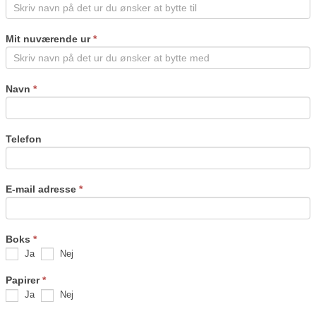
leave
this
field
Mit nuværende ur
*
blank.
Navn
*
Telefon
E-mail adresse
*
Boks
*
Ja
Nej
Papirer
*
Ja
Nej