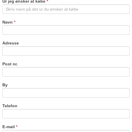
Ur jeg ønsker at købe
*
human,
leave
this
field
Navn
*
blank.
Adresse
Post nr.
By
Telefon
E-mail
*