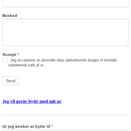
Besked
Accept
*
Jeg accepterer at afsendte data udelukkende bruges til kontakt
vedrørende køb af ur
Send
Jeg vil gerne bytte med mit ur
Byt
If
ur
you
are
Ur jeg ønsker at bytte til
*
human,