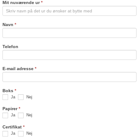
Mit nuværende ur
*
blank.
Navn
*
Telefon
E-mail adresse
*
Boks
*
Ja
Nej
Papirer
*
Ja
Nej
Certifikat
*
Ja
Nej