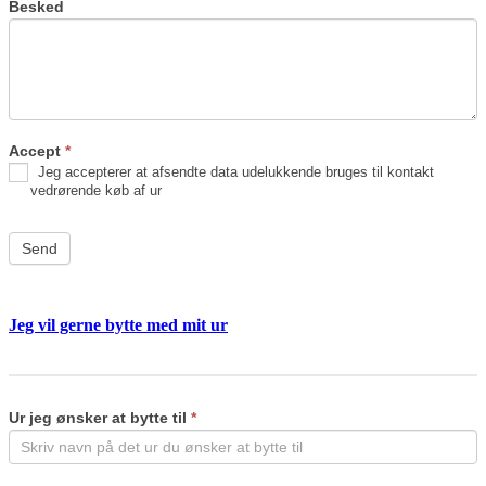
Besked
Accept
*
Jeg accepterer at afsendte data udelukkende bruges til kontakt
vedrørende køb af ur
Send
Jeg vil gerne bytte med mit ur
Byt
If
ur
you
are
Ur jeg ønsker at bytte til
*
human,
leave
this
field