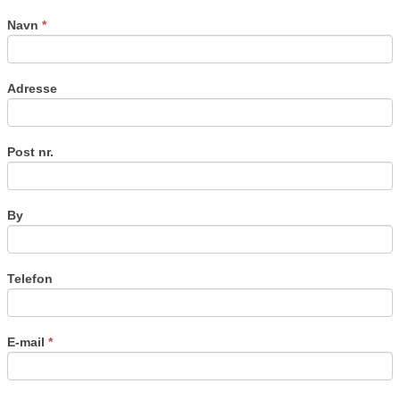
this
field
Navn
*
blank.
Adresse
Post nr.
By
Telefon
E-mail
*