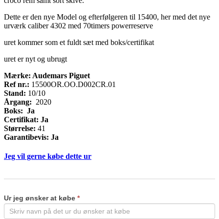
croco rem samt sort skive.
Dette er den nye Model og efterfølgeren til 15400, her med det nye
urværk caliber 4302 med 70timers powerreserve
uret kommer som et fuldt sæt med boks/certifikat
uret er nyt og ubrugt
Mærke: Audemars Piguet
Ref nr.:
15500OR.OO.D002CR.01
Stand:
10/10
Årgang:
2020
Boks: Ja
Certifikat: Ja
Størrelse:
41
Garantibevis: Ja
Jeg vil gerne købe dette ur
Køb
If
ur
you
are
Ur jeg ønsker at købe
*
human,
leave